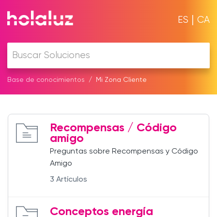
|
ES
CA
Base de conocimientos
Mi Zona Cliente
Recompensas / Código
amigo
Preguntas sobre Recompensas y Código
Amigo
3 Artículos
Conceptos energía